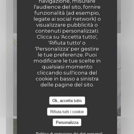
navigazione, misurare
l'audience del sito, fornire
funzionalità (ad esempio,
legate ai social network) o
visualizzare pubblicità o
IMG_2691.JPG
Côté Lounge
contenuti personalizzati.
Clicca su 'Accetta tutto',
'Rifiuta tutto' o
'Personalizza' per gestire
le tue preferenze. Puoi
modificare le tue scelte in
qualsiasi momento
cliccando sull'icona del
cookie in basso a sinistra
delle pagine del sito.
Ok, accetta tutto
IMG_2690 2.JPG
Rifiuta tutti i cookie
Personalizza
Politica di protezione dei dati personali