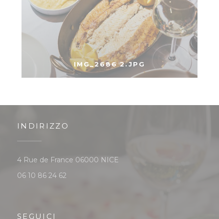
IMG_2686 2.JPG
INDIRIZZO
((apre una nuova finestra))
4 Rue de France 06000 NICE
06 10 86 24 62
SEGUICI